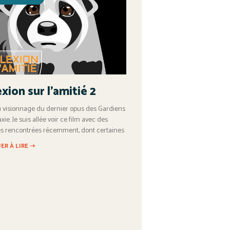
xion sur l’amitié 2
u visionnage du dernier opus des Gardiens
xie. Je suis allée voir ce film avec des
s rencontrées récemment, dont certaines
ER À LIRE ➝