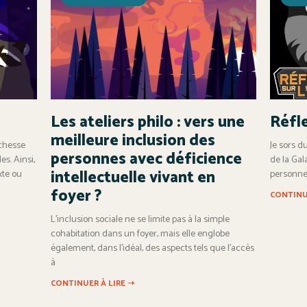
Les ateliers philo : vers une
Réfle
meilleure inclusion des
ichesse
Je sors d
personnes avec déficience
es. Ainsi,
de la Gala
intellectuelle vivant en
xte ou
personne
foyer ?
CONTINU
L’inclusion sociale ne se limite pas à la simple
cohabitation dans un foyer, mais elle englobe
également, dans l’idéal, des aspects tels que l’accès
à
CONTINUER À LIRE ➝